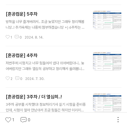
습니다! 매우 제출하고 나서 받는 족장님의 댓글도 너무 힘
이 되었던 것 같아요ㅎㅎ 사실 6주 동안 혼공학습단 말고
[혼공컴운] 5주차
도 해야하는 업보(정처기, 토익 등등..)들도 많았고 번아웃
글 내용
도 와서 고생했지만.. 조금 늦게라도 완주해서 너무 좋습니
방학을 너무 즐겨버려서.. 조금 늦었지만 그래두 정리해봅
다!
니당..! 추가숙제는 나중에 첨부하겠습니당 +) 6주차는 늦
지 않게! 제출하겠습니당 Chapter 12 프로세스 동기화 1
1
0
2024. 8. 14.
2-1 동기화란협력하여 실행되는 프로세스들은 실행 순서
와 자원의 일관성을 보장해야 하기 때문에 동기화 되어야
한다. 1. 동기화의 의미협력적으로 실행되는 프로세스들은
[혼공컴운] 4주차
올바르게 실행되기 위해서 동기화가 필수이다.프로세스 동
글 내용
기화란 프로세스의 수행 시기를 맞추는 것을 의미한다. 프
저번주에 시험치고 너무 힘들어서 냅다 쉬어버렸더니.. 늦
로세스들 사이의 수행 시기를 맞추는 것은 크게 두 가지이
어버렸지만 그래두 열심히 공부하고 정리해서 올려봅니
다.실행 순서 제어프로세스를 올바른 순서대로 실행하기상
당! Chapter 09 운영체제 시작하기09-1 운영체제를 알
호 배제동시에 접근해서는 안 되는 자원에 하나의 프로세
2
0
2024. 7. 30.
아야 하는 이유개발자들이 운영체제를 알아야 하는 이
스만 접근하게 하기 즉, 동기화에는 실행 순서 제어를 위한
유! 1. 운영체제란실행할 프로그램에 필요한 자원을 할당하
동기화가 있고, 상호 배제를 위한 동기..
고, 프로그램이 올바르게 실행되도록 돕는 특별한 프로그
[혼공컴운] 3주차 / 더 열심히..!
램을 운영체제라고 한다.운영체제는 인터넷 브라우저, 게
글 내용
임과 같은 프로그램이기 때문에 메모리에 적재되어야 한
3주차 공부를 시작했다! 정보처리기사 실기 시험을 준비중
다. 운영체제는 특별한 프로그램이기 때문에 컴퓨터가 부
인데, 시험이 얼마 안남아서 조금 힘들긴 하지만 미리미리
팅된 때 메모리 내 커널 영역이라는 공간에 따로 적재되어
했다면 덜 힘들지 않았을까 싶긴 하다. 이번주 진도를 마치
실행된다. 커널 영역을 제외한 응용 프로그램이 적재되는
1
0
1
0
2024. 7. 21.
고 정처기 기출을 공부하는데 RAID가 첫번째 문제로 딱!
영역을 사용자 영역이라고 한다.운영체제가 하는 일은 실