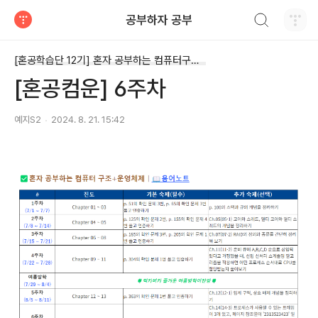
검색하기
공부하자 공부
티스토리
[혼공학습단 12기] 혼자 공부하는 컴퓨터구조+운영체제
[혼공컴운] 6주차
예지S2
2024. 8. 21. 15:42