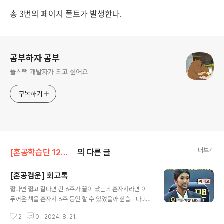
총 3번의 페이지 폴트가 발생한다.
로그 정보
공부하자 공부
풀스택 개발자가 되고 싶어요
구독하기
더보기
[혼공학습단 12기] 혼자 공부하는 컴퓨터구조+운영체제
의 다른 글
[혼공컴운] 회고록
글 내용
짧다면 짧고 길다면 긴 6주가 끝이 났는데 혼자서라면 이
두꺼운 책을 혼자서 6주 동안 할 수 있었을까 싶습니다..!
혼공학습단을 처음 참여해 봤는데 왜 이제야 알았을까 싶
2
0
2024. 8. 21.
고 다음에 다른 책으로 또 참여하고 싶을 정도로 너무 좋았