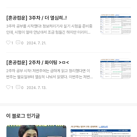
연속 메모리 할당프로세스들을 메모리에 연속적으로 할당
할 때 무엇을 고려해야 하는지 1. 스와핑현재 실행되고 있
[혼공컴운] 3주차 / 더 열심히..!
지 않은 프로세스들을 임시로 보조기억장치 일부 영역으로
글 내용
쫓아내고, 그렇게 해서 생긴 메모리상의 빈 공간에 또 다른
3주차 공부를 시작했다! 정보처리기사 실기 시험을 준비중
프로세스를 적재하여 실행하는 방식을 스와핑이라고 한다.
인데, 시험이 얼마 안남아서 조금 힘들긴 하지만 미리미리
스왑 영역 프로세스들이 쫓겨나는 보조기억장치의 일부 영
했다면 덜 힘들지 않았을까 싶긴 하다. 이번주 진도를 마치
역 스왑 아웃 현재 실행되지 않는 프로세스가 메모리에서
1
0
2024. 7. 21.
고 정처기 기출을 공부하는데 RAID가 첫번째 문제로 딱!
스왑영역으로 옮겨지는 것 스왑 인스왑 영역에 있던 프로
뭐든 공부하면 도움이 된다는걸 느꼈다. 이번주 진도까지
세스가 다시 메모리로 옮겨오는 것 ..
하니까 벌써 컴퓨터 구조가 끝났다..! 혼공학습단이 아니였
[혼공컴운] 2주차 / 화이팅 >ㅁ<
으면 한달이 지나도 못 했을 것 같은데.. 신청하길 너무 잘
글 내용
했다는 생각이 든다! 담주까지하면 한 주 쉬니까 더 열심히
2주차 공부 시작! 저번주에는 급하게 읽고 정리했다면 이
해야징 화이팅~~ Chapter 06 메모리와 캐시 메모리06
번주는 월요일부터 열심히 나눠서 읽었다. 이번주는 저번
-1 RAM의 특징과 종류RAM 용량이 컴퓨터 성능에 어떤
주랑은 다르게 처음 들어보는 단어가 많아서 여러번 다시
영향을 미치는지 그리고 DRAM, SRAM, SDRAM, DDR
1
0
2024. 7. 13.
읽는 것을 반복했다. 처음 읽을 때는 이게 뭔소리지.. 싶은
SDRAM에 대해서. 1. RAM의 특징주기억장치에는 RAM
데 2번, 3번 읽으니까 이게 이런 내용이구나하고 이해되서
(Read..
신기하고 재미있게 읽을 수 있었다! 가볍게 여러번 읽어보
라는게 어떤 의미인지 알 수 있었다! 시간을 넉넉하게 두고
천천히 여러번 읽으니까 처음보는 내용이 머리에 잘 들어
이 블로그 인기글
왔당ㅎㅎ Chapter 04 CPU의 작동 원리04-1 ALU와
제어장치CPU 내부에는 계산을 담당하는 ALU와 명령어
를 읽어들이고 해석하는 제어장치, 작은 임시 저장 장치인