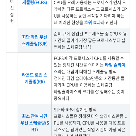
비
케줄링(FCFS)
CPU를 오래 사용하는 프로세스가 먼저 도
선
착하면 다른 프로세스는 그 프로세스가 CP
점
U를 사용하는 동안 무작정 기다려야 하는
형
데 이러한 현상을
호위 효과
라고 한다.
준비 큐에 삽입된 프로세스들 중 CPU 이용
최단 작업 우선
시간의 길이가 가장 짧은 프로세스부터 실
스케줄링(SJF)
행하는 스케줄링 방식
FCFS에 각 프로세스가 CPU를 사용할 수
있는 정해진 시간을 의미하는
타임 슬라이
스
라는 개념이 더해진 스케줄링 방식
라운드 로빈 스
정해진 타임 슬라이스만큼의 시간동안 돌
케줄링(RR)
아가며 CPU를 이용하는 스케줄링
타임슬라이스의 크기를 잘 정해주는 것이
중요하다.
SJF와 RR이 합쳐진 방식
최소 잔여 시간
프로세스들은 정해진 타임 슬라이스만큼 C
우선 스케줄링(S
PU를 사용하되, CPU를 사용할 다음 프로
RT)
세스로는 남아있는 작업 시간이 가장 적은
프로세스가 선택된다.