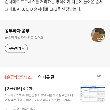
순서대로 프로세스를 처리하는 방식이기 때문에 들어온 순서
그대로 A, B, C, D 순서대로 CPU를 할당받는다.
로그 정보
공부하자 공부
풀스택 개발자가 되고 싶어요
구독하기
더보기
[혼공학습단 12기] 혼자 공부하는 컴퓨터구조+운영체제
의 다른 글
[혼공컴운] 6주차
글 내용
드디어 마지막주! 이번엔 늦지 않게 제출하고 싶었는데 페
이징 파트가 너무 어렵기도하고 머리에 잘 안들어오더라구
요...ㅎㅎ 그래서 머리에 들어올 때까지 반복해서 읽고 정리
1
0
2024. 8. 21.
하다보니 늦어졌습니다..! Chapter 14 가상메모리 14-1