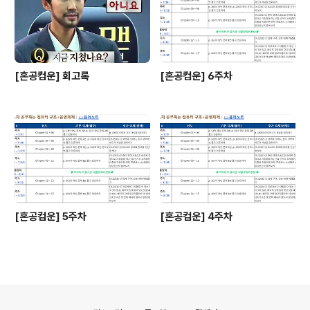
레지스터라는 구성요소가 있다. 1. ALUALU는 레지스터
를 통해 피연산자를 받아들이고..
[혼공컴운] 회고록
[혼공컴운] 6주차
[혼공컴운] 5주차
[혼공컴운] 4주차
의안내