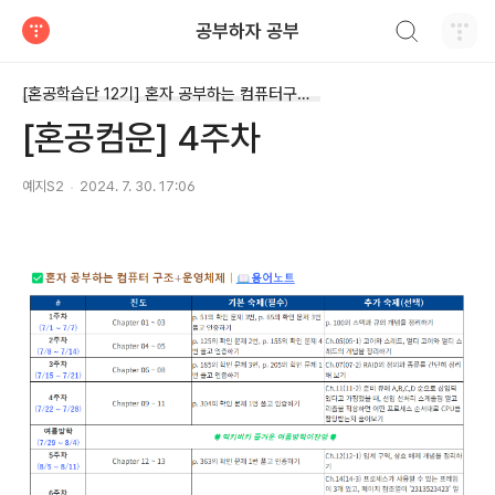
검색하기
공부하자 공부
티스토리
[혼공학습단 12기] 혼자 공부하는 컴퓨터구조+운영체제
[혼공컴운] 4주차
예지S2
2024. 7. 30. 17:06