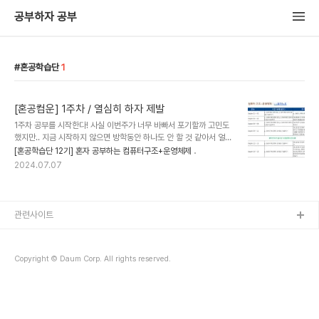
공부하자 공부
혼공학습단
1
[혼공컴운] 1주차 / 열심히 하자 제발
1주차 공부를 시작한다! 사실 이번주가 너무 바빠서 포기할까 고민도
했지만.. 지금 시작하지 않으면 방학동안 하나도 안 할 것 같아서 얼레
벌레 시작해본다! 2주차부터는 미루지 않고 미리미리 하는게 목표
[혼공학습단 12기] 혼자 공부하는 컴퓨터구조+운영체제
다! Chapter 01 컴퓨터 구조 시작하기01-1 컴퓨터 구조를 알아야
2024.07.07
하는 이유프로그래밍 공부를 처음 시작했을 때는 컴퓨터 구조를 굳이
알아야 할까? 프로그래밍 언어만 잘 사용할 수 있으면 되는게 아닌가?
라는 생각을 했었다. 하지만 프로그래밍에 대해서 깊게 공부할 수록 컴
퓨터 구조에 대해서 공부해야겠다는 생각이들어 공부를 시작하게 되
관련사이트
었다. 1. 문제해결컴퓨터 구조를 이해하고 있다면 문제 상황을 빠르게
진단할 수 있고, 문제 해결의 실마리를 다양하게 찾을 수 있다. 컴퓨터
내부를 거리낌 없이 들여다보..
Copyright © Daum Corp. All rights reserved.